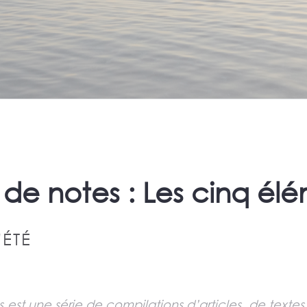
 de notes : Les cinq él
'ÉTÉ
 est une série de compilations d’articles, de textes,