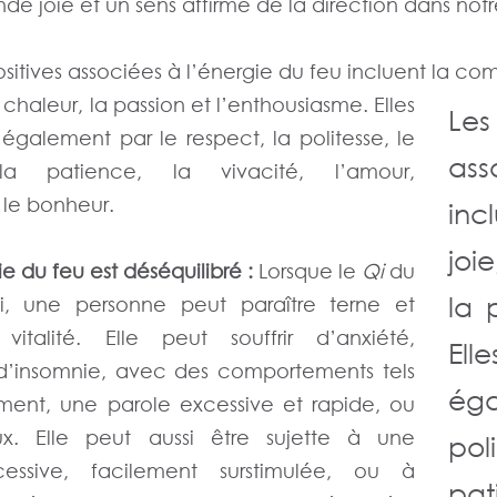
de joie et un sens affirmé de la direction dans notr
sitives associées à l’énergie du feu incluent
la com
la chaleur, la passion et l’enthousiasme. Elles
Le
également par le respect, la politesse, le
ass
 la patience, la vivacité, l’amour,
 le bonheur.
inc
joie
e du feu est déséquilibré :
Lorsque le
Qi
du
la 
li, une personne peut paraître terne et
talité. Elle peut souffrir d’anxiété,
El
 d’insomnie, avec des comportements tels
éga
ent, une parole excessive et rapide, ou
ux. Elle peut aussi être sujette à une
pol
cessive, facilement surstimulée, ou à
pa