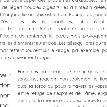
le de développer des problèmes cardiaques, tels
de légers troubles digestifs liés à l’intestin grêle
 l’organe lié au bois est le foie. Pour les personne
d’éviter les boissons alcoolisées, qui peuvent
 foie. La consommation d’alcool crée un excès d’
l’illusion de renforcer le cœur, mais provoquan
re les éléments feu et bois. Les déséquilibres du fe
anifestent souvent sur le visage, par exemple, par
int excessivement rouge.
Fonctions du cœur :
Le cœur gouverne 
œur
sanguine, régulant non seulement le flu
ion
aussi la force du pouls à travers les vaisse
est le refuge de l’esprit et de l’âme, engl
non
mentale, la mémoire, la conscience, la pe
ang,