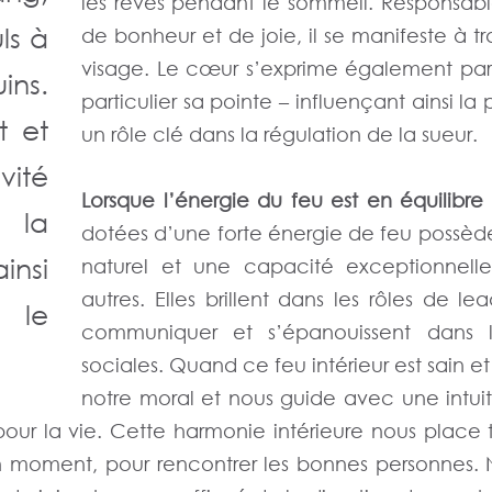
les rêves pendant le sommeil. Responsab
ls à
de bonheur et de joie, il se manifeste à tra
visage. Le cœur s’exprime également par
ins.
particulier sa pointe – influençant ainsi la p
t et
un rôle clé dans la régulation de la sueur.
vité
Lorsque l’énergie du feu est en équilibre 
 la
dotées d’une forte énergie de feu possèd
insi
naturel et une capacité exceptionnelle
autres. Elles brillent dans les rôles de le
 le
communiquer et s’épanouissent dans le
sociales. Quand ce feu intérieur est sain et 
notre moral et nous guide avec une intuit
our la vie. Cette harmonie intérieure nous place 
n moment, pour rencontrer les bonnes personnes.