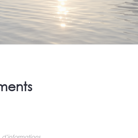
éments
 d’informations,