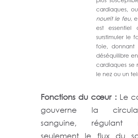
plus susceptib
cardiaques, ou 
nourrit le feu,
et
est essentiel 
surstimuler le
foie, donnant 
déséquilibre ent
cardiaques se m
le nez ou un te
Fonctions du cœur :
Le c
gouverne la circulat
sanguine, régulant 
seulement le flux du s