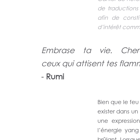
de traductions
afin de consti
d’intérêt comm
Embrase ta vie. Cher
ceux qui attisent tes flam
-
Rumi
Bien que le fe
exister dans un
une expressio
l’énergie yang
brûlant. Lorsque