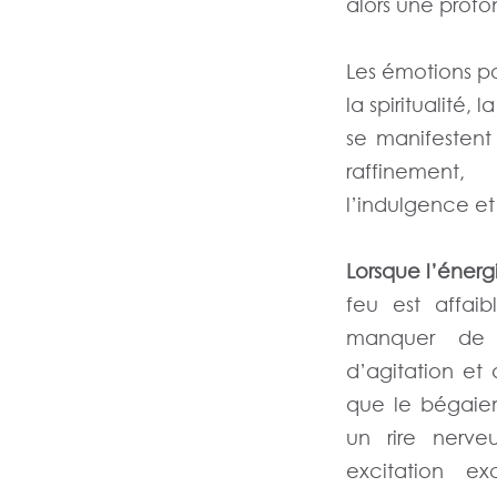
alors une profon
Les émotions po
la spiritualité, 
se manifestent 
raffinement,
l’indulgence et
Lorsque l’énergi
feu est affaib
manquer de vi
d’agitation et
que le bégaiem
un rire nerve
excitation ex