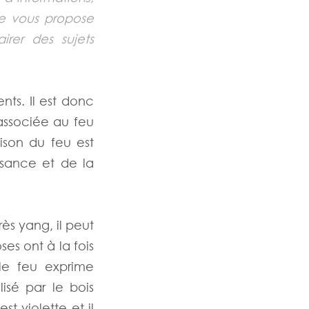
je vous propose
irer des sujets
nts. Il est donc
associée au feu
ison du feu est
ssance et de la
s yang, il peut
es ont à la fois
le feu exprime
isé par le bois
st violette et il