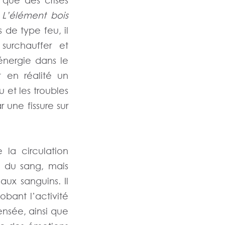
 que des crises
.
L’élément bois
s de type feu, il
 surchauffer et
énergie dans le
t en réalité un
u et les troubles
 une fissure sur
la circulation
x du sang, mais
aux sanguins. Il
obant l’activité
nsée, ainsi que