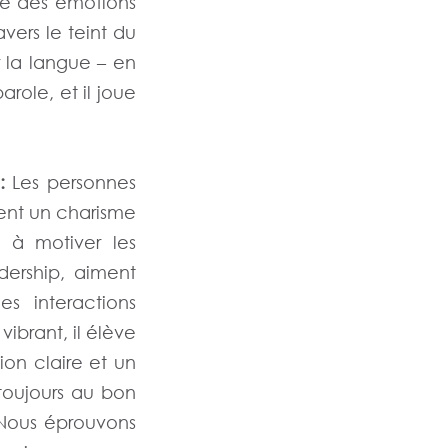
le des émotions
vers le teint du
 la langue – en
arole, et il joue
:
Les personnes
ent un charisme
 à motiver les
adership, aiment
s interactions
vibrant, il élève
ion claire et un
toujours au bon
 Nous éprouvons