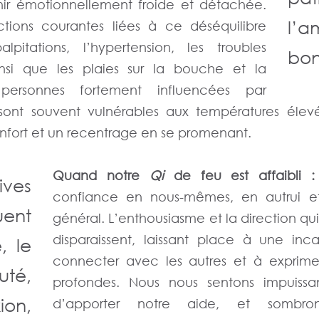
enir émotionnellement froide et détachée.
l’a
ctions courantes liées à ce déséquilibre
alpitations, l’hypertension, les troubles
bon
insi que les plaies sur la bouche et la
personnes fortement influencées par
 sont souvent vulnérables aux températures élev
nfort et un recentrage en se promenant.
Quand notre
Qi
de feu est affaibli :
ves
confiance en nous-mêmes, en autrui e
ent
général. L’enthousiasme et la direction qu
disparaissent, laissant place à une in
é, le
connecter avec les autres et à exprime
uté,
profondes. Nous nous sentons impuissan
ion,
d’apporter notre aide, et sombr