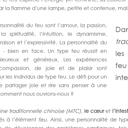
ar la flamme d’une lampe, petite et contenue, mais 
ersonnalité du feu sont l’amour, la passion,
D
la spiritualité, l’intuition, le dynamisme,
tra
a raison et l’expressivité. La personnalité du
e - bien en face. Un type feu réussit en
les
leureux et généreux. Les expériences
fe
ompassion, de joie et de plaisir sont
inte
r les individus de type feu. Le défi pour un
e partager joie et rire sans penser à une
omment nous ouvrons-nous ?
e traditionnelle chinoise (MTC)
,
le cœur
et
l’intes
és à l’élément
feu
. Ainsi, une personnalité de ty