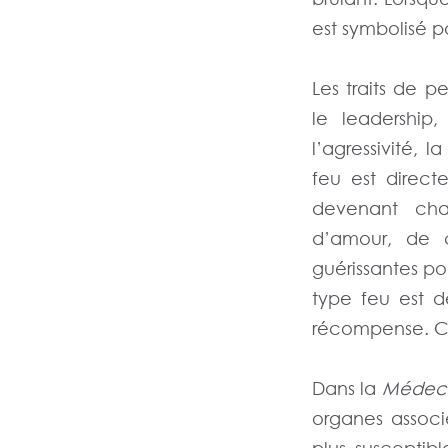
est symbolisé p
Les traits de p
le leadership, 
l’agressivité, l
feu est direct
devenant cha
d’amour, de c
guérissantes pou
type feu est d
récompense. C
Dans la
Médecin
organes associ